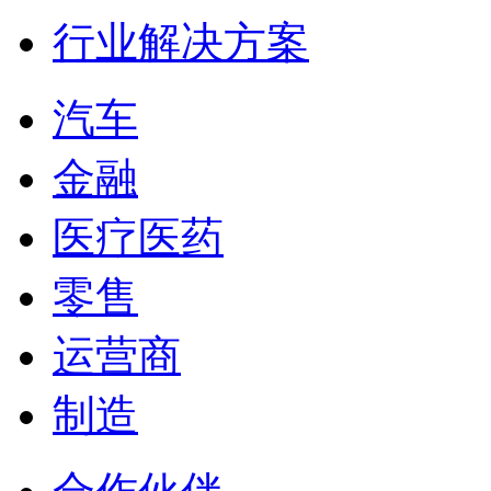
行业解决方案
汽车
金融
医疗医药
零售
运营商
制造