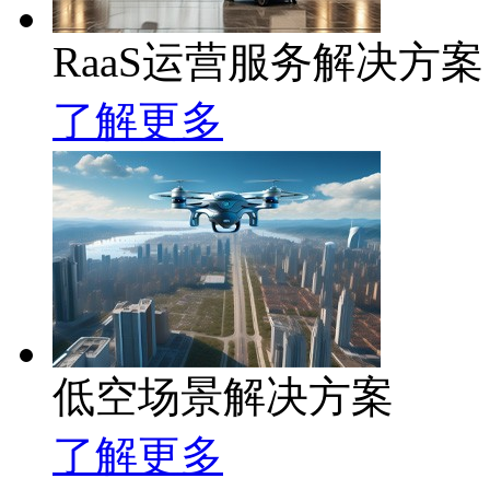
RaaS运营服务解决方案
了解更多
低空场景解决方案
了解更多