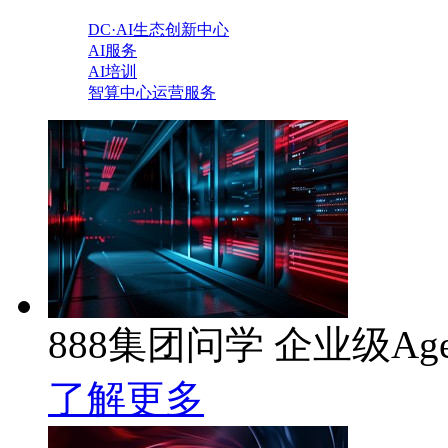
DC·AI生态创新中心
AI服务
AI培训
智算中心运营服务
888集团问学 企业级Ag
了解更多