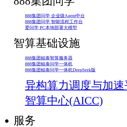
888集团问学
888集团问学 企业级Agent中台
888集团问学 智能流程工作台
爱问学 PC本地部署大模型
智算基础设施
888集团鲲泰智算服务器
888集团鲲泰问学一体机
888集团鲲泰问学一体机DeepSeek版
异构算力调度与加速
智算中心(AICC)
服务