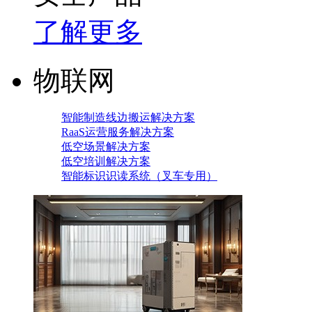
了解更多
物联网
智能制造线边搬运解决方案
RaaS运营服务解决方案
低空场景解决方案
低空培训解决方案
智能标识识读系统（叉车专用）