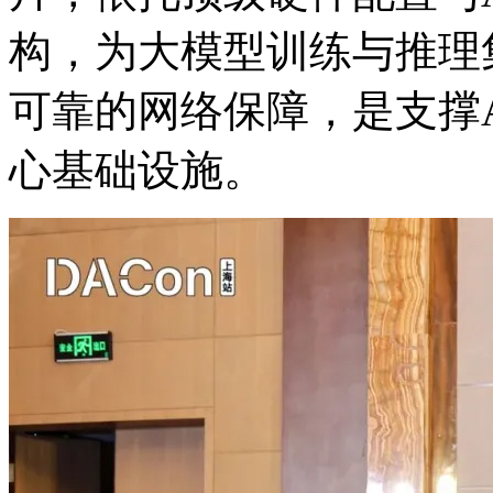
构，为大模型训练与推理集
可靠的网络保障，是支
心基础设施。