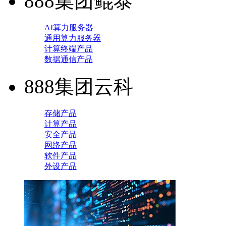
888集团鲲泰
AI算力服务器
通用算力服务器
计算终端产品
数据通信产品
888集团云科
存储产品
计算产品
安全产品
网络产品
软件产品
外设产品