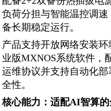
配备2+2双备份热插拔电源
负荷分担与智能温控调速
备长期稳定运行。
产品支持开放网络安装环境（
业版MXNOS系统软件
运维协议并支持自动化部署
全性。
核心能力：适配AI智算